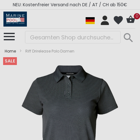
NEU: Kostenfreier Versand nach DE / AT / CH ab 150€
0
Home
Riff Drirelease Polo Damen
SALE
Zum
Zum
Ende
Anfang
der
der
Bildergalerie
Bildergalerie
springen
springen