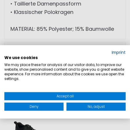
• Taillierte Damenpassform
• Klassischer Polokragen
MATERIAL: 85% Polyester; 15% Baumwolle
GRÖSSEN
Imprint
We use cookies
We may place these for analysis of our visitor data, to improve our
PRODUKTSICHERHEIT
website, show personalised content and to give you a great website
experience. For more information about the cookies we use open the
settings.
DAZU PASST
Accept all
Deny
No, adjust
SALE