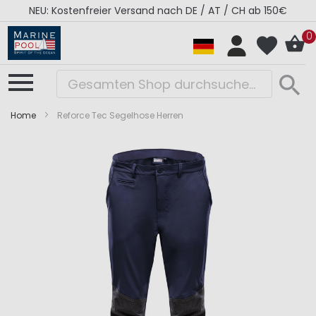
NEU: Kostenfreier Versand nach DE / AT / CH ab 150€
0
Home
Reforce Tec Segelhose Herren
Zum
Zum
Ende
Anfang
der
der
Bildergalerie
Bildergalerie
springen
springen