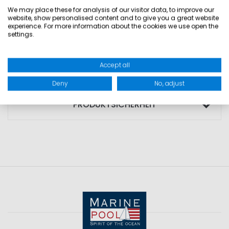
• optimal geeignet für Crewbekleidung
We may place these for analysis of our visitor data, to improve our
website, show personalised content and to give you a great website
• schnell trocknend
experience. For more information about the cookies we use open the
settings.
Accept all
GRÖSSEN
Deny
No, adjust
PRODUKTSICHERHEIT