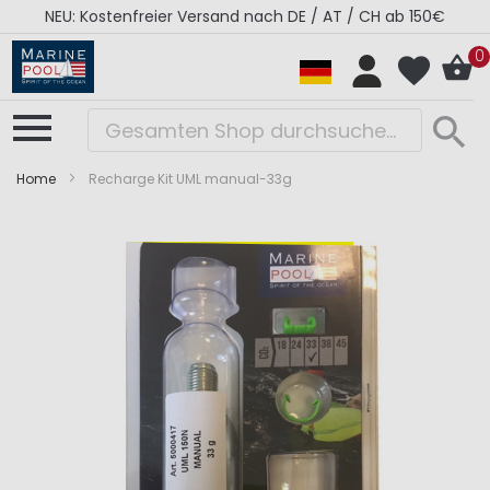
NEU: Kostenfreier Versand nach DE / AT / CH ab 150€
0
Home
Recharge Kit UML manual-33g
Zum
Zum
Ende
Anfang
der
der
Bildergalerie
Bildergalerie
springen
springen