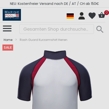
NEU: Kostenfreier Versand nach DE / AT / CH ab 150€
0
Home
Rash Guard Kurzarmshirt Herren
SALE
Zum
Zum
Ende
Anfang
der
der
Bildergalerie
Bildergalerie
springen
springen