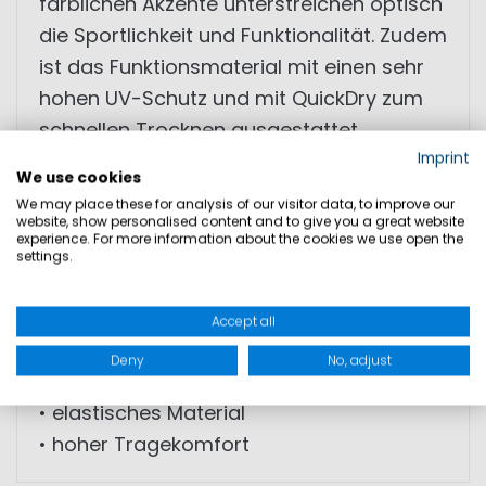
farblichen Akzente unterstreichen optisch
die Sportlichkeit und Funktionalität. Zudem
ist das Funktionsmaterial mit einen sehr
hohen UV-Schutz und mit QuickDry zum
schnellen Trocknen ausgestattet.
Imprint
We use cookies
• Kurzarm Rash Guard
We may place these for analysis of our visitor data, to improve our
• sportliches Design
website, show personalised content and to give you a great website
experience. For more information about the cookies we use open the
• UV-Schutz
settings.
• Flatlock-Nähte
• farbliche Akzente
Accept all
• Marinepool Branding auf dem Rücken
Deny
No, adjust
• hoher Kragen gegen Sonnenstrahlung
• elastisches Material
• hoher Tragekomfort