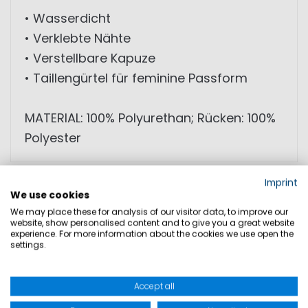
• Wasserdicht
• Verklebte Nähte
• Verstellbare Kapuze
• Taillengürtel für feminine Passform
MATERIAL: 100% Polyurethan; Rücken: 100%
Polyester
Imprint
GRÖSSEN
We use cookies
We may place these for analysis of our visitor data, to improve our
website, show personalised content and to give you a great website
PRODUKTSICHERHEIT
experience. For more information about the cookies we use open the
settings.
Accept all