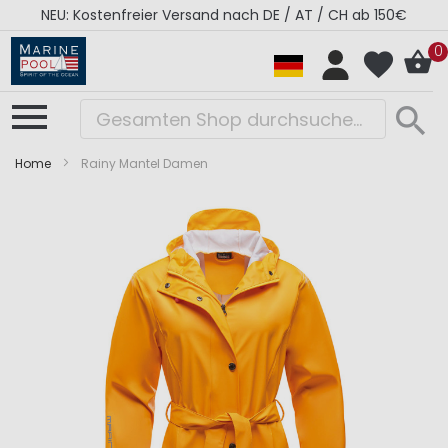
NEU: Kostenfreier Versand nach DE / AT / CH ab 150€
0
Home
Rainy Mantel Damen
Zum
Zum
Ende
Anfang
der
der
Bildergalerie
Bildergalerie
springen
springen