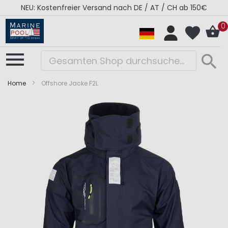
NEU: Kostenfreier Versand nach DE / AT / CH ab 150€
0
Home
Offshore Jacke F2L
Zum
Zum
Ende
Anfang
der
der
Bildergalerie
Bildergalerie
springen
springen