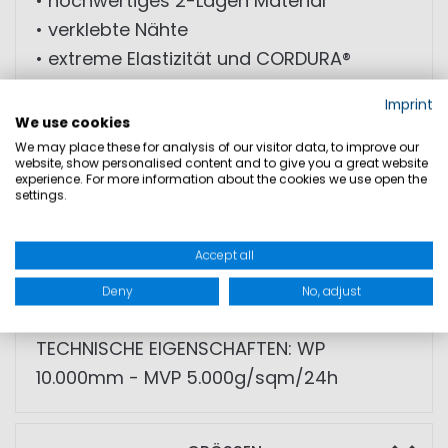
• hochwertiges 2-Lagen Material
• verklebte Nähte
• extreme Elastizität und CORDURA®
Verstärkungen
Imprint
• verstellbare Signalkapuze
We use cookies
• Fleece gefütterter Offshore-Kragen
We may place these for analysis of our visitor data, to improve our
website, show personalised content and to give you a great website
• verschweißte Brusttasche
experience. For more information about the cookies we use open the
settings.
• mit Fleece gefütterte Hüfttaschen
• Reflektoren
Accept all
• Spritzschutz
• Doppelmanschetten an den Ärmeln
Deny
No, adjust
TECHNISCHE EIGENSCHAFTEN: WP
10.000mm - MVP 5.000g/sqm/24h