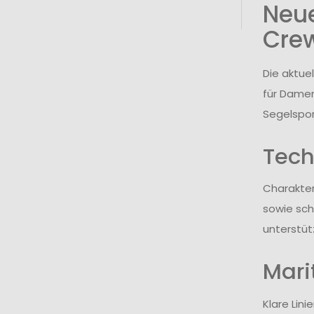
Neue
Cre
Die aktue
für Damen
Segelspor
Tech
Charakter
sowie sch
unterstüt
Mari
Klare Lin