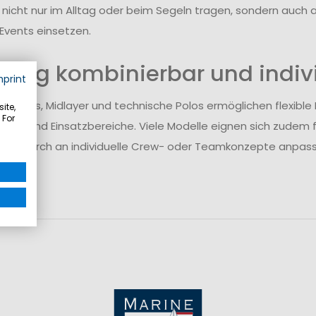
s nicht nur im Alltag oder beim Segeln tragen, sondern auc
Events einsetzen.
seitig kombinierbar und indiv
mprint
oftshells, Midlayer und technische Polos ermöglichen flexibl
ite,
 For
ren und Einsatzbereiche. Viele Modelle eignen sich zudem 
ch dadurch an individuelle Crew- oder Teamkonzepte anpass