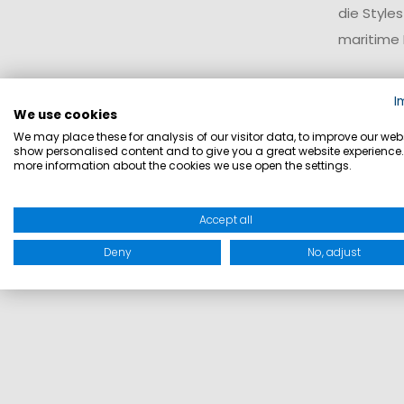
die Style
maritime 
Viel
I
We use cookies
Leichte S
We may place these for analysis of our visitor data, to improve our webs
show personalised content and to give you a great website experience.
Temperatu
more information about the cookies we use open the settings.
lassen si
Accept all
Deny
No, adjust