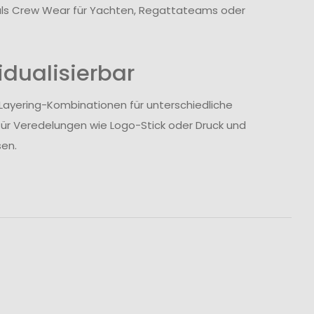
h als Crew Wear für Yachten, Regattateams oder
idualisierbar
e Layering-Kombinationen für unterschiedliche
für Veredelungen wie Logo-Stick oder Druck und
en.