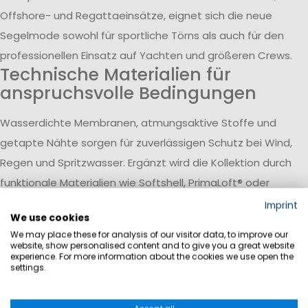
Offshore- und Regattaeinsätze, eignet sich die neue
Segelmode sowohl für sportliche Törns als auch für den
professionellen Einsatz auf Yachten und größeren Crews.
Technische Materialien für
anspruchsvolle Bedingungen
Wasserdichte Membranen, atmungsaktive Stoffe und
getapte Nähte sorgen für zuverlässigen Schutz bei Wind,
Regen und Spritzwasser. Ergänzt wird die Kollektion durch
funktionale Materialien wie Softshell, PrimaLoft® oder
Cordura®, die Wärmeisolierung, Bewegungsfreiheit und
Imprint
We use cookies
Strapazierfähigkeit kombinieren. Besonders im Bereich
We may place these for analysis of our visitor data, to improve our
Offshore-Ölzeug stehen robuste Konstruktionen für
website, show personalised content and to give you a great website
experience. For more information about the cookies we use open the
intensive Wetterbedingungen zur Verfügung.
settings.
Funktionale Segelbekleidung als
moderne Crew Wear