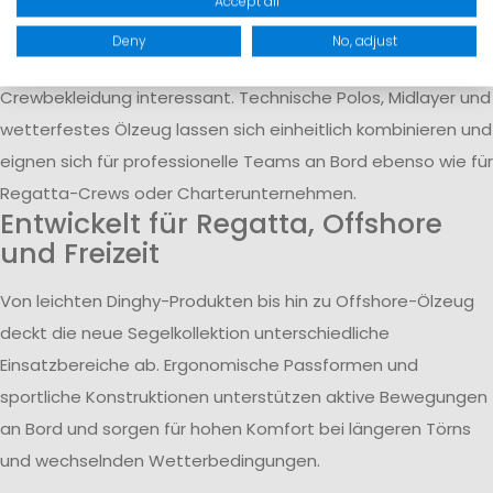
Accept all
Die klaren Schnitte und technischen Designs machen die
Deny
No, adjust
Kollektion auch für den Einsatz als Yacht- und
Crewbekleidung interessant. Technische Polos, Midlayer und
wetterfestes Ölzeug lassen sich einheitlich kombinieren und
eignen sich für professionelle Teams an Bord ebenso wie für
Regatta-Crews oder Charterunternehmen.
Entwickelt für Regatta, Offshore
und Freizeit
Von leichten Dinghy-Produkten bis hin zu Offshore-Ölzeug
deckt die neue Segelkollektion unterschiedliche
Einsatzbereiche ab. Ergonomische Passformen und
sportliche Konstruktionen unterstützen aktive Bewegungen
an Bord und sorgen für hohen Komfort bei längeren Törns
und wechselnden Wetterbedingungen.