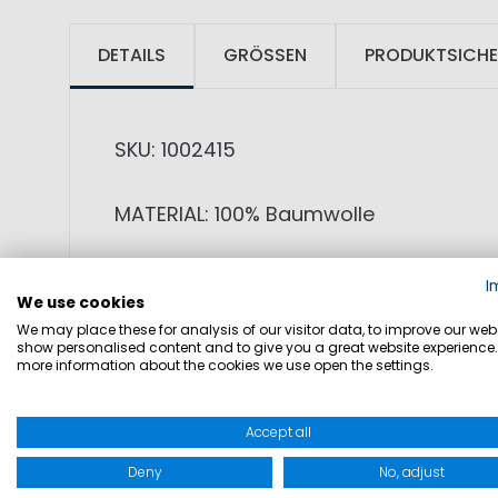
DETAILS
GRÖSSEN
PRODUKTSICHE
SKU: 1002415
MATERIAL: 100% Baumwolle
PRODUKTINFORMATIONEN: Das hochwertig
I
We use cookies
Besonderheit dieses T-Shirts ist die sp
We may place these for analysis of our visitor data, to improve our webs
weiche Winterqualität hat einen ang
show personalised content and to give you a great website experience.
more information about the cookies we use open the settings.
zu tragen. Durch die gerade Passform l
Accept all
• besonders warm und weich
• spezielle Technik aus Druck und Stick
Deny
No, adjust