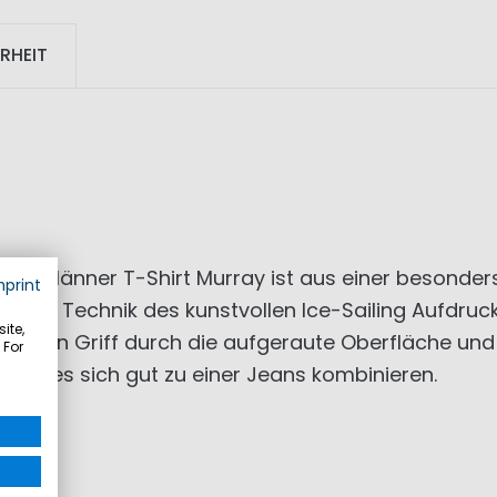
RHEIT
e Männer T-Shirt Murray ist aus einer besonders
mprint
ezielle Technik des kunstvollen Ice-Sailing Aufdruck
ite,
enehmen Griff durch die aufgeraute Oberfläche u
 For
ässt es sich gut zu einer Jeans kombinieren.