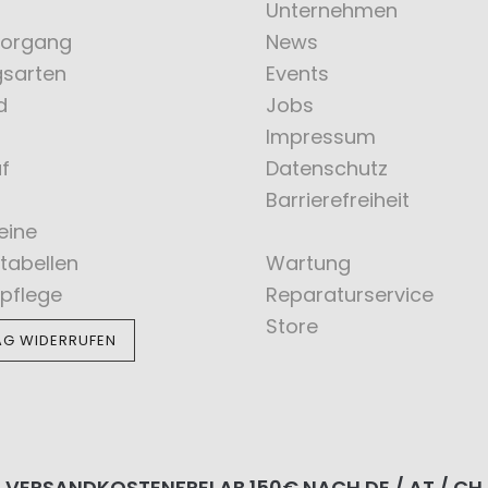
Unternehmen
vorgang
News
gsarten
Events
d
Jobs
Impressum
f
Datenschutz
Barrierefreiheit
eine
tabellen
Wartung
pflege
Reparaturservice
Store
AG WIDERRUFEN
VERSANDKOSTENFREI AB 150€ NACH DE / AT / CH