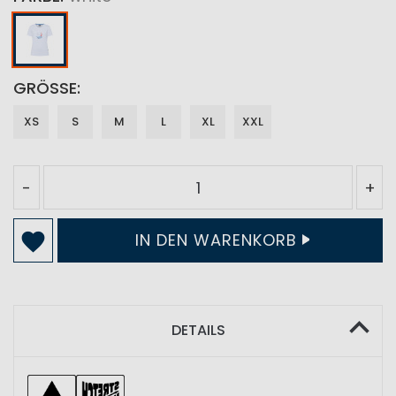
GRÖSSE
XS
S
M
L
XL
XXL
-
+
IN DEN WARENKORB
DETAILS