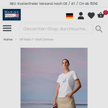
NEU: Kostenfreier Versand nach DE / AT / CH ab 150€
0
Home
MP Nella T-Shirt Damen
Zum
Zum
Ende
Anfang
der
der
Bildergalerie
Bildergalerie
springen
springen