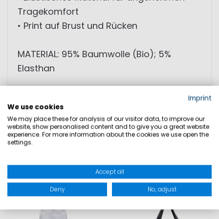
Tragekomfort
• Print auf Brust und Rücken
MATERIAL: 95% Baumwolle (Bio); 5%
Elasthan
Imprint
GRÖSSEN
We use cookies
We may place these for analysis of our visitor data, to improve our
website, show personalised content and to give you a great website
PRODUKTSICHERHEIT
experience. For more information about the cookies we use open the
settings.
Accept all
DAZU PASST
Deny
No, adjust