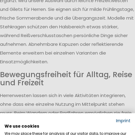
Ergänzt wird unsere Auswahl durch leichte Freizeitwesten
und Gilets für Herren. Sie eignen sich für milde Frühlingstage,
frische Sommerabende und die Übergangszeit. Modelle mit
Stehkragen schützen den Halsbereich etwas stärker,
während Reißverschlusstaschen persönliche Dinge sicher
aufnehmen. Abnehmbare Kapuzen oder reflektierende
Elemente erweitern bei einzelnen Varianten die
Einsatzmöglichkeiten.
Bewegungsfreiheit für Alltag, Reise
und Freizeit
Herrenwesten lassen sich in viele Aktivitäten integrieren,
ohne dass eine einzelne Nutzung im Mittelpunkt stehen
muss. Beim Wandern oder Radfahren ermöglichen sie freie
Imprint
Armbewegungen und schützen gleichzeitig den Oberkörper.
We use cookies
Auf Reisen sind leichte Westen schnell griffbereit, wenn es
We may place these for analysis of our visitor data, to improve our