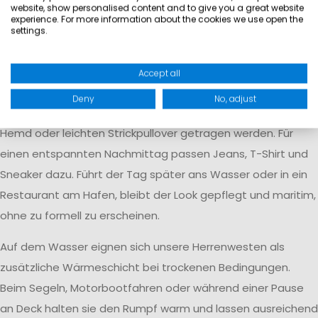
website, show personalised content and to give you a great website
im Zug, im Flugzeug oder bei einem Zwischenstopp im
experience. For more information about the cookies we use open the
Freien kühler wird. Beim Camping, auf Spaziergängen und
settings.
bei Ausflügen ergänzen sie funktionale Kleidung, ohne
ausschließlich wie klassische Outdoorbekleidung zu wirken.
Accept all
Auch in der Stadt spielen Westen ihre Vielseitigkeit aus. Auf
Deny
No, adjust
dem Weg zur Arbeit kann ein schlichtes Modell über einem
Hemd oder leichten Strickpullover getragen werden. Für
einen entspannten Nachmittag passen Jeans, T-Shirt und
Sneaker dazu. Führt der Tag später ans Wasser oder in ein
Restaurant am Hafen, bleibt der Look gepflegt und maritim,
ohne zu formell zu erscheinen.
Auf dem Wasser eignen sich unsere Herrenwesten als
zusätzliche Wärmeschicht bei trockenen Bedingungen.
Beim Segeln, Motorbootfahren oder während einer Pause
an Deck halten sie den Rumpf warm und lassen ausreichend