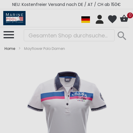
NEU: Kostenfreier Versand nach DE / AT / CH ab 150€
0
Home
Mayflower Polo Damen
Zum
Zum
Ende
Anfang
der
der
Bildergalerie
Bildergalerie
springen
springen