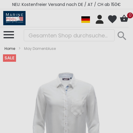
NEU: Kostenfreier Versand nach DE / AT / CH ab 150€
0
Home
May Damenbluse
SALE
Zum
Zum
Ende
Anfang
der
der
Bildergalerie
Bildergalerie
springen
springen