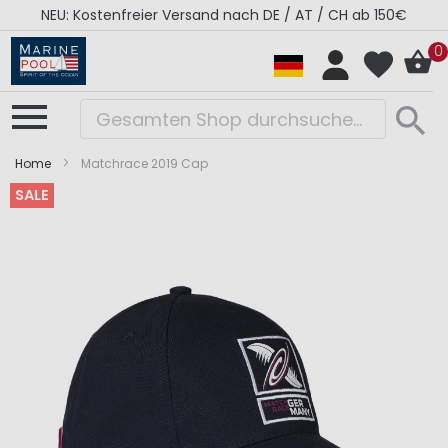
NEU: Kostenfreier Versand nach DE / AT / CH ab 150€
0
Home
Matchrace 2019 Cap
SALE
Zum
Zum
Ende
Anfang
der
der
Bildergalerie
Bildergalerie
springen
springen