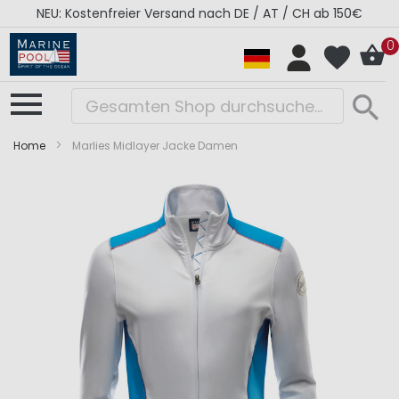
NEU: Kostenfreier Versand nach DE / AT / CH ab 150€
0
Home
Marlies Midlayer Jacke Damen
Zum
Zum
Ende
Anfang
der
der
Bildergalerie
Bildergalerie
springen
springen