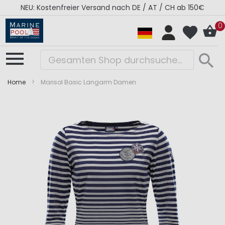
NEU: Kostenfreier Versand nach DE / AT / CH ab 150€
0
Home
Marisol Basic Langarm Damen
Zum
Zum
Ende
Anfang
der
der
Bildergalerie
Bildergalerie
springen
springen