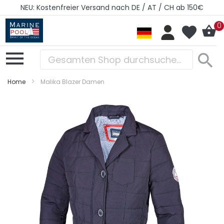
NEU: Kostenfreier Versand nach DE / AT / CH ab 150€
0
Home
Malika Blazer Damen
Zum
Zum
Ende
Anfang
der
der
Bildergalerie
Bildergalerie
springen
springen