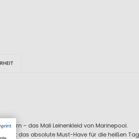
RHEIT
modern – das Mali Leinenkleid von Marinepool.
mprint
en ist das absolute Must-Have für die heißen Tage
ite,