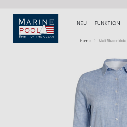
NEU
FUNKTION
Home
Mali Blusenkleid
Zum
Zum
Ende
Anfang
der
der
Bildergalerie
Bildergalerie
springen
springen