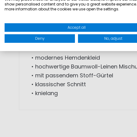
angenehm zu tragen und bietet gleichze
show personalised content and to give you a great website experience.
more information about the cookies we use open the settings.
diesem Kleidungsstück einen raffinier
passenden Gürtel zaubert jeder Frau ei
Accept all
Sommertagen tragen. Für einen besond
Deny
No, adjust
Mit dem Mali Hemdenkleid aus Leinen s
• modernes Hemdenkleid
• hochwertige Baumwoll-Leinen Misch
• mit passendem Stoff-Gürtel
• klassischer Schnitt
• knielang