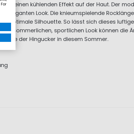
itig einen kühlenden Effekt auf der Haut. Der mod
 For
ten, eleganten Look. Die knieumspielende Rocklän
ne optimale Silhouette. So lässt sich dieses luftig
ers sommerlichen, sportlichen Look können die Ä
ind Sie der Hingucker in diesem Sommer.
ung