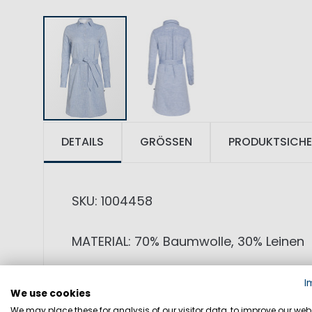
DETAILS
GRÖSSEN
PRODUKTSICHE
SKU: 1004458
MATERIAL: 70% Baumwolle, 30% Leinen
PRODUKTINFORMATIONEN: Cool, stylish, 
I
We use cookies
Das sommerliche Hemdenkleid aus Lein
We may place these for analysis of our visitor data, to improve our webs