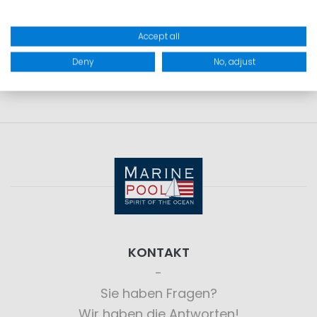
PRODUKTSICHERHEIT
Accept all
Deny
No, adjust
KONTAKT
Sie haben Fragen?
Wir haben die Antworten!