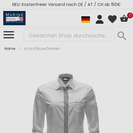
NEU: Kostenfreier Versand nach DE / AT / CH ab 150€
0
Home
Inca II Bluse Damen
Zum
Zum
Ende
Anfang
der
der
Bildergalerie
Bildergalerie
springen
springen