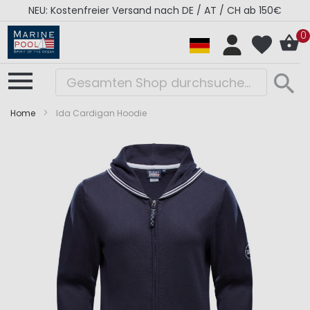
NEU: Kostenfreier Versand nach DE / AT / CH ab 150€
0
Home
Ida Cardigan Hoodie
Zum
Zum
Ende
Anfang
der
der
Bildergalerie
Bildergalerie
springen
springen