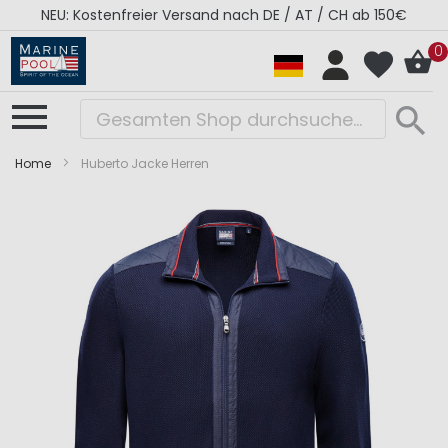
NEU: Kostenfreier Versand nach DE / AT / CH ab 150€
0
Home
Huberto Jacke Herren
Zum
Zum
Ende
Anfang
der
der
Bildergalerie
Bildergalerie
springen
springen