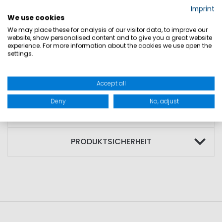
• Konstraststreifen am Kragensteg für
Imprint
maritimen Look
We use cookies
We may place these for analysis of our visitor data, to improve our
• praktische Fronttaschen mit
website, show personalised content and to give you a great website
Reißverschluss
experience. For more information about the cookies we use open the
settings.
• Marinepool Logo-Patch auf dem linken
Ärmel
Accept all
Deny
No, adjust
GRÖSSEN
PRODUKTSICHERHEIT