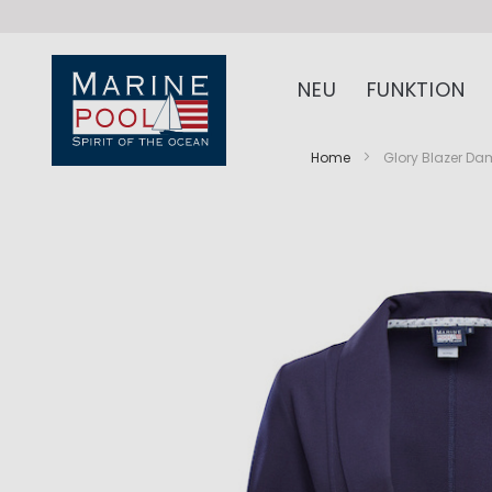
NEU
FUNKTION
Home
Glory Blazer D
Zum
Zum
Ende
Anfang
der
der
Bildergalerie
Bildergalerie
springen
springen