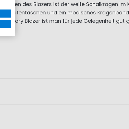
eichen des Blazers ist der weite Schalkragen im Ki
zwei Seitentaschen und ein modisches Kragenband.
m Glory Blazer ist man für jede Gelegenheit gut g