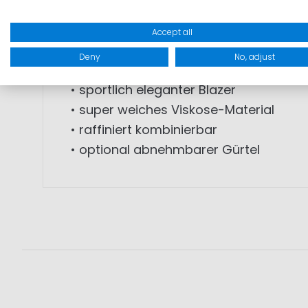
Gürtel getragen werden. Weiteres Kennz
Schnittführung. Zudem hat die Jacke 
Accept all
für ein angenehmes Tragegefühl. Mit de
Deny
No, adjust
• sportlich eleganter Blazer
• super weiches Viskose-Material
• raffiniert kombinierbar
• optional abnehmbarer Gürtel