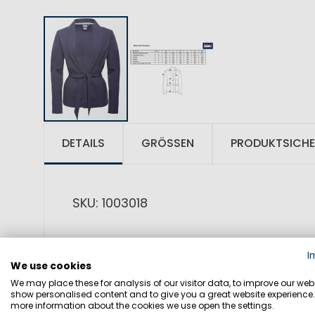
DETAILS
GRÖSSEN
PRODUKTSICHE
SKU: 1003018
MATERIAL: 68% Viskose, 27% Polyamid, 
I
We use cookies
PRODUKTINFORMATIONEN: Der modische Gl
We may place these for analysis of our visitor data, to improve our webs
show personalised content and to give you a great website experience.
elegante Design aus. Besonderheit die
more information about the cookies we use open the settings.