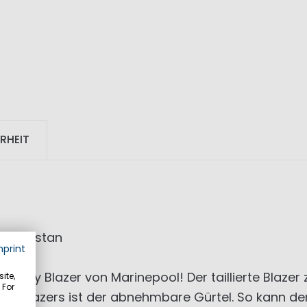
RHEIT
5% Elastan
mprint
ory Blazer von Marinepool! Der taillierte Blazer z
ite,
 For
ses Blazers ist der abnehmbare Gürtel. So kann de