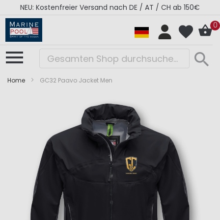
NEU: Kostenfreier Versand nach DE / AT / CH ab 150€
0
Home
GC32 Paavo Jacket Men
Zum
Zum
Ende
Anfang
der
der
Bildergalerie
Bildergalerie
springen
springen