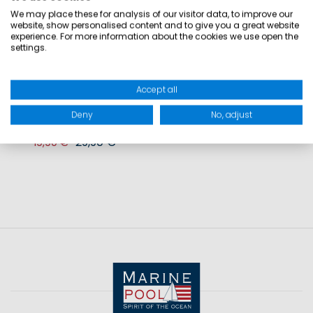
We may place these for analysis of our visitor data, to improve our
website, show personalised content and to give you a great website
experience. For more information about the cookies we use open the
settings.
Accept all
Deny
No, adjust
GC32 TEC PROMO CAP
29,90 €
19,90 €