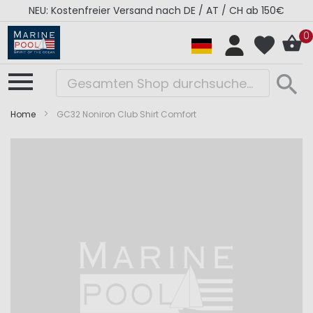
NEU: Kostenfreier Versand nach DE / AT / CH ab 150€
0
Home
GC32 Noniron Club Shirt Comfort
Zum
Zum
Ende
Anfang
der
der
Bildergalerie
Bildergalerie
springen
springen