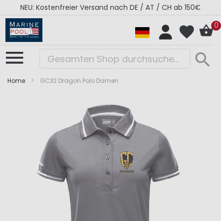
NEU: Kostenfreier Versand nach DE / AT / CH ab 150€
0
Home
GC32 Dragon Polo Damen
Zum
Zum
Ende
Anfang
der
der
Bildergalerie
Bildergalerie
springen
springen