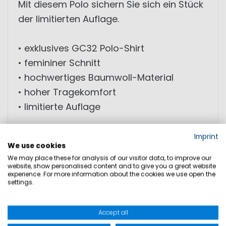
Mit diesem Polo sichern Sie sich ein Stück
der limitierten Auflage.
• exklusives GC32 Polo-Shirt
• femininer Schnitt
• hochwertiges Baumwoll-Material
• hoher Tragekomfort
• limitierte Auflage
Imprint
GRÖSSEN
We use cookies
We may place these for analysis of our visitor data, to improve our
website, show personalised content and to give you a great website
PRODUKTSICHERHEIT
experience. For more information about the cookies we use open the
settings.
Accept all