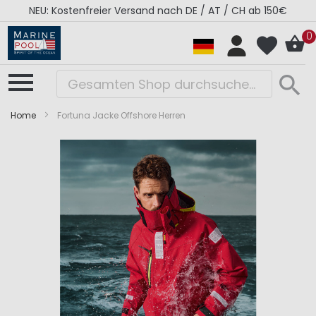
NEU: Kostenfreier Versand nach DE / AT / CH ab 150€
0
Home
Fortuna Jacke Offshore Herren
Zum
Zum
Ende
Anfang
der
der
Bildergalerie
Bildergalerie
springen
springen