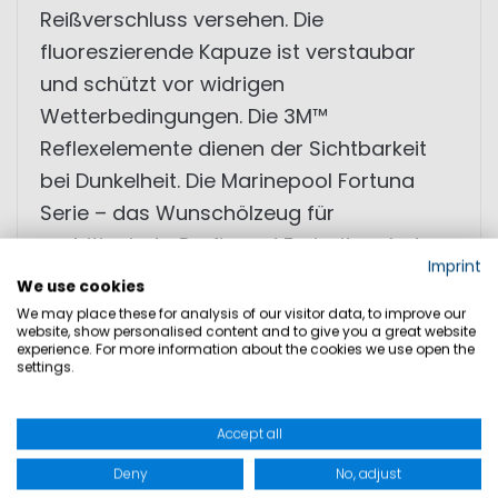
Reißverschluss versehen. Die
fluoreszierende Kapuze ist verstaubar
und schützt vor widrigen
Wetterbedingungen. Die 3M™
Reflexelemente dienen der Sichtbarkeit
bei Dunkelheit. Die Marinepool Fortuna
Serie – das Wunschölzeug für
ambitionierte Profi- und Freizeitsegler!
Imprint
We use cookies
• hochwertiges 3-Lagen Material
We may place these for analysis of our visitor data, to improve our
website, show personalised content and to give you a great website
• verklebte Nähte, wasserdicht und
experience. For more information about the cookies we use open the
settings.
atmungsaktiv
• 3M™ Reflektoren und Kapuze
Accept all
• optimierte Passform für Herren
• extra hoher Offshore-Kragen
Deny
No, adjust