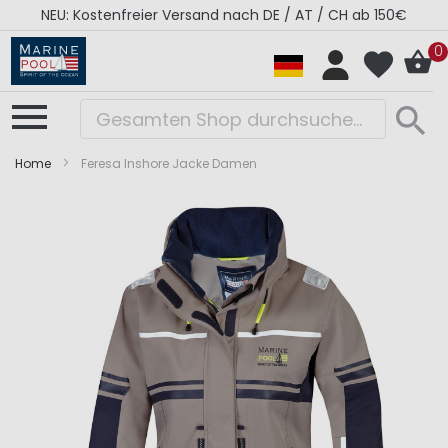
NEU: Kostenfreier Versand nach DE / AT / CH ab 150€
0
Home
Feresa Inshore Jacke Damen
Zum
Zum
Ende
Anfang
der
der
Bildergalerie
Bildergalerie
springen
springen