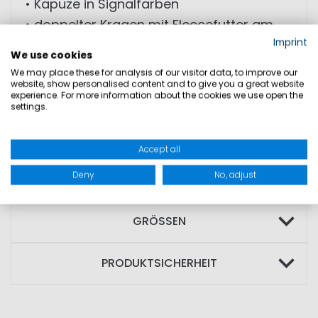
• Kapuze in Signalfarben
• doppelter Kragen mit Fleecefutter am
Imprint
inneren Kragen
We use cookies
• schicke 3M™ Reflektoren
We may place these for analysis of our visitor data, to improve our
• Seitentaschen mit Fleece gefüttert
website, show personalised content and to give you a great website
experience. For more information about the cookies we use open the
settings.
TECHNISCHE EIGENSCHAFTEN: WP
Accept all
10.000mm, MVP 6.000g/sqm/24h
Deny
No, adjust
GRÖSSEN
PRODUKTSICHERHEIT