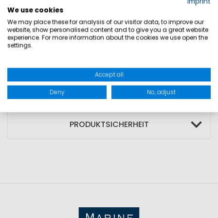
Imprint
• Abnäher vorne und hinten für
We use cookies
körpernahe Passform
We may place these for analysis of our visitor data, to improve our
website, show personalised content and to give you a great website
experience. For more information about the cookies we use open the
MATERIAL: Außenmaterial: 70% Baumwolle;
settings.
30% Leinen
Accept all
Deny
No, adjust
GRÖSSEN
PRODUKTSICHERHEIT