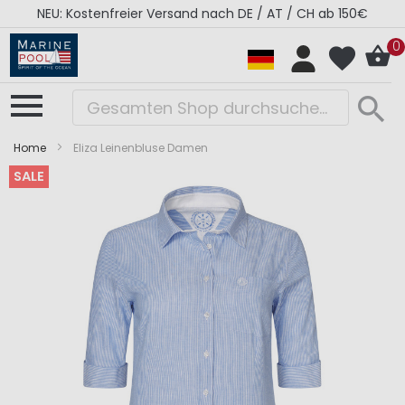
NEU: Kostenfreier Versand nach DE / AT / CH ab 150€
0
Home
Eliza Leinenbluse Damen
SALE
Zum
Zum
Ende
Anfang
der
der
Bildergalerie
Bildergalerie
springen
springen