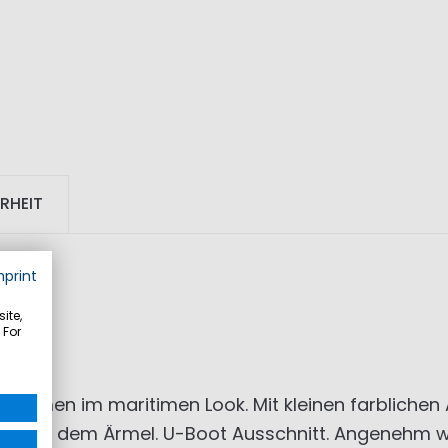
RHEIT
mprint
ite,
 For
r Damen im maritimen Look. Mit kleinen farblichen 
go auf dem Ärmel. U-Boot Ausschnitt. Angenehm we