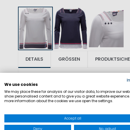
DETAILS
GRÖSSEN
PRODUKTSICHE
I
SKU: 1002593
We use cookies
We may place these for analysis of our visitor data, to improve our webs
show personalised content and to give you a great website experience.
Material: 95% Baumwolle, 5% Elasthan
more information about the cookies we use open the settings.
Produktinformationen: Langarmshirt fü
Accept all
Ärmeln und Ausschnitt. Marinepool-Lo
Deny
No, adjust