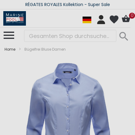
RÉGATES ROYALES Kollektion - Super Sale
0
Home
Bügelfrei Bluse Damen
Zum
Zum
Ende
Anfang
der
der
Bildergalerie
Bildergalerie
springen
springen