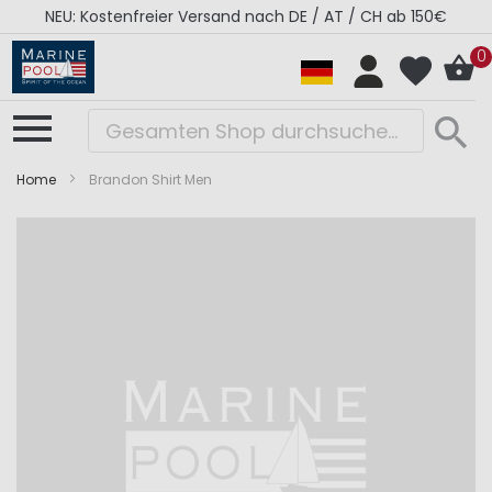
NEU: Kostenfreier Versand nach DE / AT / CH ab 150€
0
Home
Brandon Shirt Men
Zum
Zum
Ende
Anfang
der
der
Bildergalerie
Bildergalerie
springen
springen