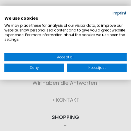
Imprint
We use cookies
We may place these for analysis of our visitor data, to improve our
website, show personalised content and to give you a great website
experience. For more information about the cookies we use open the
settings.
KONTAKT
Accept all
Deny
No, adjust
Sie haben Fragen?
Wir haben die Antworten!
> KONTAKT
SHOPPING