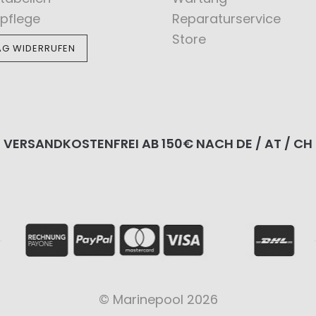
pflege
Reparaturservice
Store
AG WIDERRUFEN
VERSANDKOSTENFREI AB 150€ NACH DE / AT / CH
© Marinepool 2026