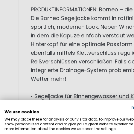
PRODUKTINFORMATIONEN: Borneo – die 
Die Borneo Segeljacke kommt in raffin
sportlich, modernen Look. Neben Wind-
in dem die Kapuze einfach verstaut we
Hinterkopf für eine optimale Passform 
ebenfalls mittels Klettverschluss regu
Reißverschlüssen verschließen. Falls 
integrierte Drainage-System problemlo
Wetter mehr!
• Segeljacke für Binnengewässer und 
• moderne Schnittführung
I
We use cookies
• wasserdicht
We may place these for analysis of our visitor data, to improve our webs
• atmungsaktiv
show personalised content and to give you a great website experience.
more information about the cookies we use open the settings.
• winddicht