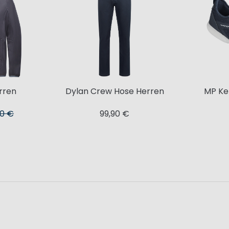
rren
Dylan Crew Hose Herren
MP Ke
90 €
99,90 €