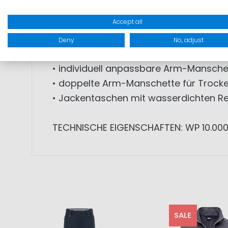
• neonfarbige Akzente für Sichtbarkeit
Accept all
• hochwertige YKK® Reißverschlüsse
• individuell anpassbare Kapuze, die s
Deny
No, adjust
• Fleece-gefütteter Kragen
• individuell anpassbare Arm-Manschet
• doppelte Arm-Manschette für Trocke
• Jackentaschen mit wasserdichten R
TECHNISCHE EIGENSCHAFTEN: WP 10.0
SALE