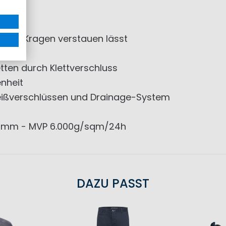
ich im Kragen verstauen lässt
ten durch Klettverschluss
nheit
eißverschlüssen und Drainage-System
00mm - MVP 6.000g/sqm/24h
DAZU PASST