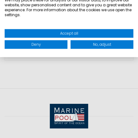
We may place these for analysis of our visitor data, to improve our
Sollten Sie sich nicht sicher sein, welches
website, show personalised content and to give you a great website
Set zu Ihrer Weste passt, so kontaktieren
experience. For more information about the cookies we use open the
settings.
Sie uns bitte unter info@marinestore.de
Accept all
Deny
No, adjust
PRODUKTSICHERHEIT