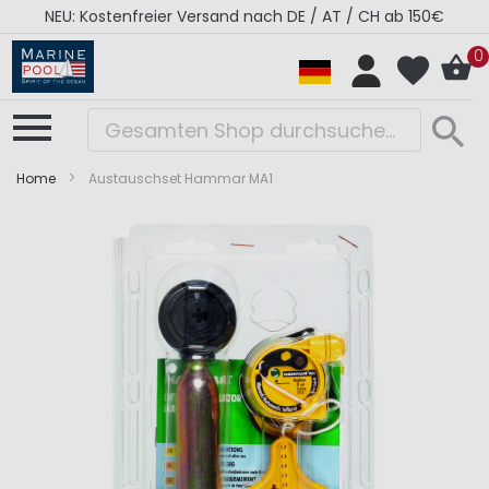
NEU: Kostenfreier Versand nach DE / AT / CH ab 150€
0
Home
Austauschset Hammar MA1
Zum
Zum
Ende
Anfang
der
der
Bildergalerie
Bildergalerie
springen
springen