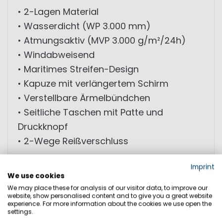
• 2-Lagen Material
• Wasserdicht (WP 3.000 mm)
• Atmungsaktiv (MVP 3.000 g/m²/24h)
• Windabweisend
• Maritimes Streifen-Design
• Kapuze mit verlängertem Schirm
• Verstellbare Ärmelbündchen
• Seitliche Taschen mit Patte und
Druckknopf
• 2-Wege Reißverschluss
Imprint
MATERIAL: 100% Polyurethan
We use cookies
We may place these for analysis of our visitor data, to improve our
website, show personalised content and to give you a great website
experience. For more information about the cookies we use open the
GRÖSSEN
settings.