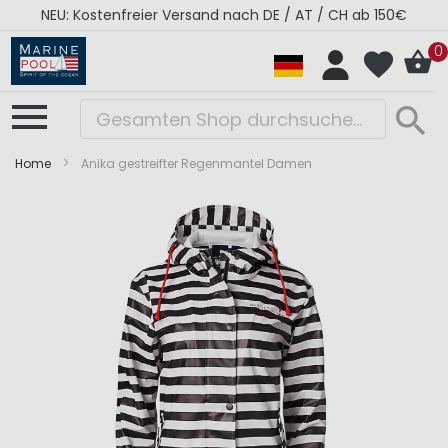
NEU: Kostenfreier Versand nach DE / AT / CH ab 150€
0
Home
Anika gestreifter Regenmantel Damen
Zum
Zum
Ende
Anfang
der
der
Bildergalerie
Bildergalerie
springen
springen