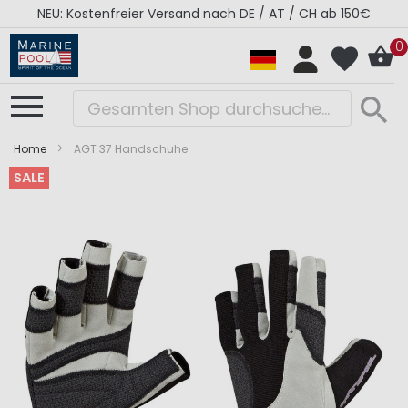
NEU: Kostenfreier Versand nach DE / AT / CH ab 150€
0
Home
AGT 37 Handschuhe
SALE
Zum
Zum
Ende
Anfang
der
der
Bildergalerie
Bildergalerie
springen
springen