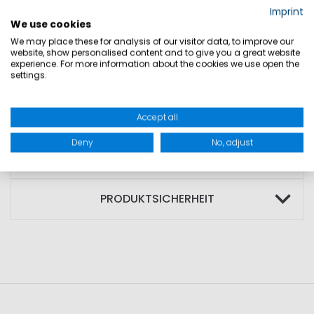
• Strapazierfähige Materialien
Imprint
• Hoher Tragekomfort
We use cookies
We may place these for analysis of our visitor data, to improve our
• Ergonomischer Schnitt
website, show personalised content and to give you a great website
experience. For more information about the cookies we use open the
settings.
MATERIAL: 55% Amara; 20% Polyamid; 20%
Aramid; 5% Neopren
Accept all
Deny
No, adjust
GRÖSSEN
PRODUKTSICHERHEIT