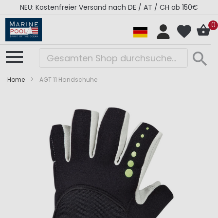
NEU: Kostenfreier Versand nach DE / AT / CH ab 150€
0
Home
AGT 11 Handschuhe
Zum
Zum
Ende
Anfang
der
der
Bildergalerie
Bildergalerie
springen
springen