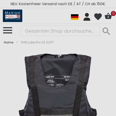
NEU: Kostenfreier Versand nach DE / AT / CH ab 150€
0
Home
50N Lake Pro CE SOFT
Zum
Zum
Ende
Anfang
der
der
Bildergalerie
Bildergalerie
springen
springen