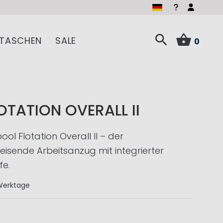
TASCHEN
SALE
0
OTATION OVERALL II
ol Flotation Overall II – der
sende Arbeitsanzug mit integrierter
fe.
Werktage