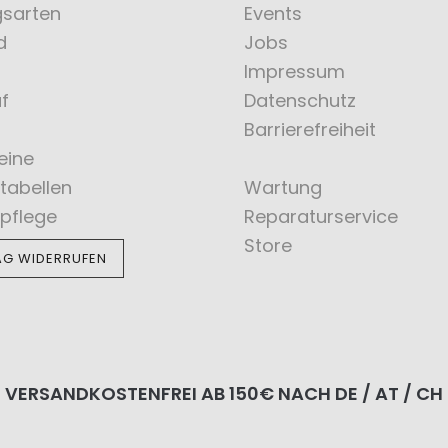
gsarten
Events
d
Jobs
Impressum
f
Datenschutz
Barrierefreiheit
eine
tabellen
Wartung
pflege
Reparaturservice
Store
AG WIDERRUFEN
VERSANDKOSTENFREI AB 150€ NACH DE / AT / CH