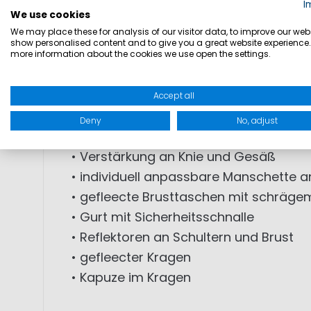
I
Brusttaschen. Die Tasche am Obersche
We use cookies
We may place these for analysis of our visitor data, to improve our webs
fleecegefütterte Kragen schützt vor W
show personalised content and to give you a great website experience.
more information about the cookies we use open the settings.
• 50N Auftrieb
• wasserabweisend
Accept all
• wasserdichte Abdeckung des Front-
Deny
No, adjust
• wasserdichte Klettverschluss-Tasc
• Verstärkung an Knie und Gesäß
• individuell anpassbare Manschette a
• gefleecte Brusttaschen mit schrägem
• Gurt mit Sicherheitsschnalle
• Reflektoren an Schultern und Brust
• gefleecter Kragen
• Kapuze im Kragen