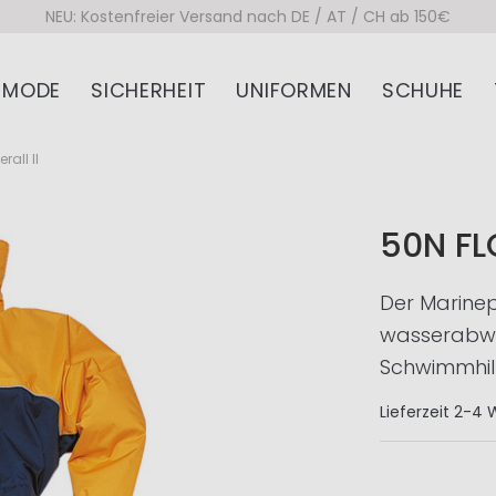
NEU: Kostenfreier Versand nach DE / AT / CH ab 150€
MODE
SICHERHEIT
UNIFORMEN
SCHUHE
rall II
50N FL
Der Marinepo
wasserabwei
Schwimmhil
Lieferzeit
2-4 