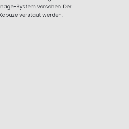
ainage-System versehen. Der
 Kapuze verstaut werden.