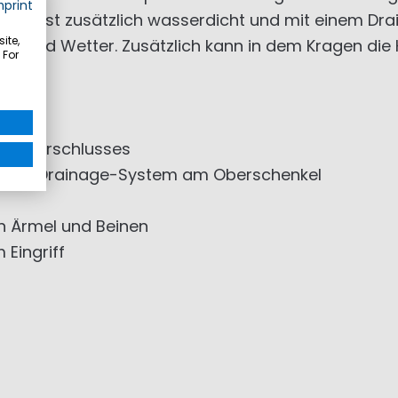
mprint
nkel ist zusätzlich wasserdicht und mit einem Dr
ite,
ind und Wetter. Zusätzlich kann in dem Kragen die
 For
Reißverschlusses
he mit Drainage-System am Oberschenkel
n Ärmel und Beinen
 Eingriff