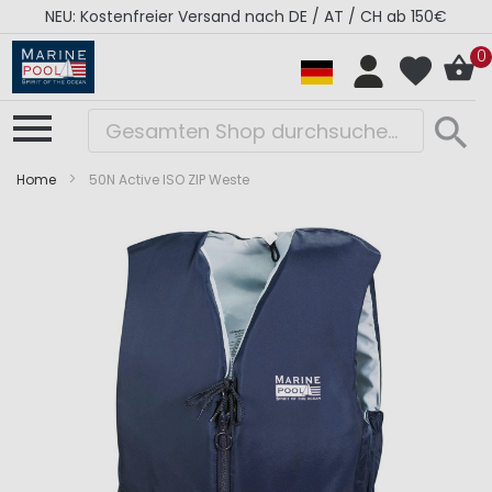
NEU: Kostenfreier Versand nach DE / AT / CH ab 150€
0
Home
50N Active ISO ZIP Weste
Zum
Zum
Ende
Anfang
der
der
Bildergalerie
Bildergalerie
springen
springen