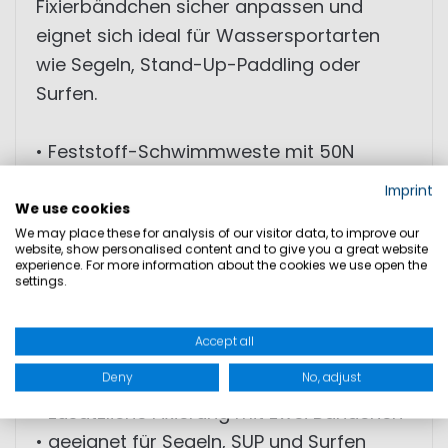
Fixierbändchen sicher anpassen und
eignet sich ideal für Wassersportarten
wie Segeln, Stand-Up-Paddling oder
Surfen.
• Feststoff-Schwimmweste mit 50N
Auftrieb
Imprint
• zertifiziert nach DIN EN ISO 12402-5
We use cookies
We may place these for analysis of our visitor data, to improve our
• hohe Bewegungsfreiheit durch
website, show personalised content and to give you a great website
elastische Seitenteile
experience. For more information about the cookies we use open the
settings.
• weicher PE-Schaum für hohen Komfort
• robustes Polyestergewebe
Accept all
• individuell verstellbarer Hüftgurt mit
Deny
No, adjust
Clipverschluss
• zusätzliche Fixierung mit zwei Bändchen
• geeignet für Segeln, SUP und Surfen