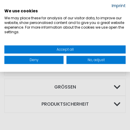
bessere Sichtbarkeit
Imprint
We use cookies
• flexibler und wasserabweisender PE-
We may place these for analysis of our visitor data, to improve our
Schaum
website, show personalised content and to give you a great website
experience. For more information about the cookies we use open the
• hohe Bewegungsfreiheit und
settings.
angenehmer Tragekomfort
• ideal für Segeln, Surfen und SUP
Accept all
• erhältlich für 30–50 kg, 50–70 kg, 70–90
Deny
No, adjust
kg und 90+ kg
GRÖSSEN
PRODUKTSICHERHEIT