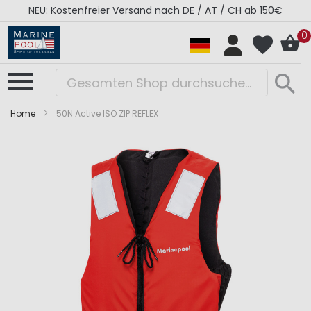
NEU: Kostenfreier Versand nach DE / AT / CH ab 150€
0
Home
50N Active ISO ZIP REFLEX
Zum
Zum
Ende
Anfang
der
der
Bildergalerie
Bildergalerie
springen
springen