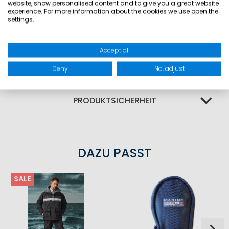
Unabhängig vom Produktionsdatum wird
website, show personalised content and to give you a great website
experience. For more information about the cookies we use open the
jede Automatikweste vor der Auslieferung
settings.
von der technischen Abteilung von
Marinepool geprüft und mit einem 2-
Accept all
jährigen Wartungsintervall ausgeliefert.
Deny
No, adjust
PRODUKTSICHERHEIT
DAZU PASST
SALE