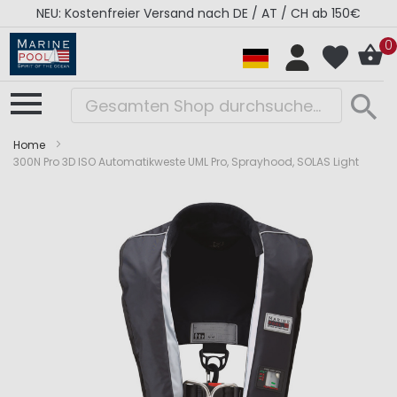
NEU: Kostenfreier Versand nach DE / AT / CH ab 150€
0
Home
300N Pro 3D ISO Automatikweste UML Pro, Sprayhood, SOLAS Light
Zum
Zum
Ende
Anfang
der
der
Bildergalerie
Bildergalerie
springen
springen