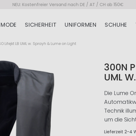
NEU: Kostenfreier Versand nach DE / AT / CH ab 150€
MODE
SICHERHEIT
UNIFORMEN
SCHUHE
 Lifejkt LB UML w. Sprayh & Lume on Light
300N P
UML W.
Die Lume On
Automatikw
Technik ill
um die Sich
Lieferzeit
2-4 