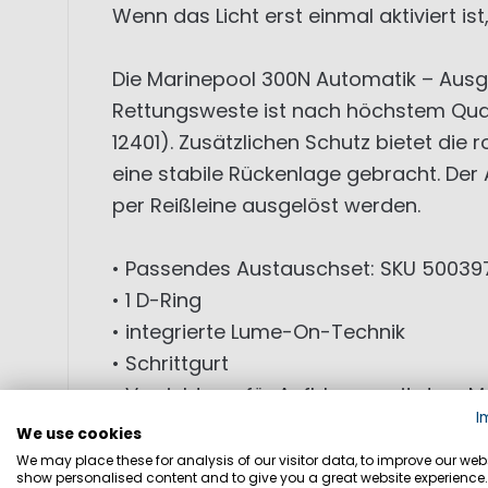
Wenn das Licht erst einmal aktiviert ist
Die Marinepool 300N Automatik – Ausge
Rettungsweste ist nach höchstem Quali
12401). Zusätzlichen Schutz bietet die
eine stabile Rückenlage gebracht. Der
per Reißleine ausgelöst werden.
• Passendes Austauschset: SKU 50039
• 1 D-Ring
• integrierte Lume-On-Technik
• Schrittgurt
• Vorrichtung für Aufblasen mit dem 
I
• Mindestgewicht des Trägers: 40 kg
We use cookies
• Mindestauftriebskraft: 275N (ISO 124
We may place these for analysis of our visitor data, to improve our webs
show personalised content and to give you a great website experience.