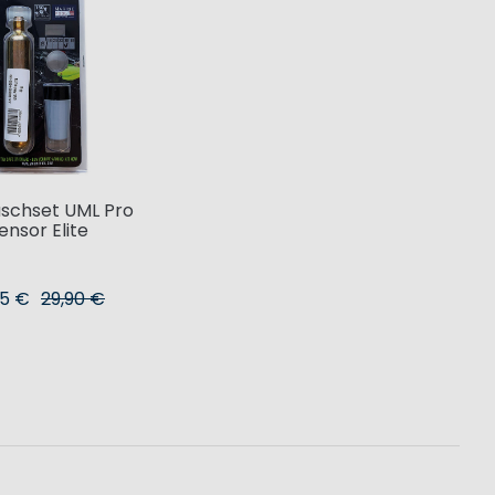
schset UML Pro
ensor Elite
95 €
29,90 €