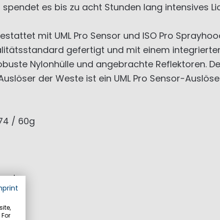
, spendet es bis zu acht Stunden lang intensives Lic
stattet mit UML Pro Sensor und ISO Pro Sprayhood
tätsstandard gefertigt und mit einem integrierten 
 robuste Nylonhülle und angebrachte Reflektoren. De
 Auslöser der Weste ist ein UML Pro Sensor-Auslös
74 / 60g
Mund
mprint
02-2)
ite,
 For