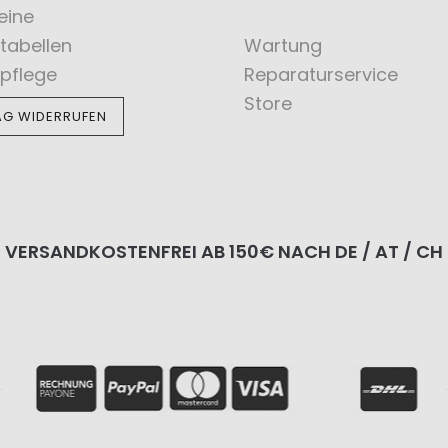
eine
tabellen
Wartung
pflege
Reparaturservice
Store
AG WIDERRUFEN
VERSANDKOSTENFREI AB 150€ NACH DE / AT / CH