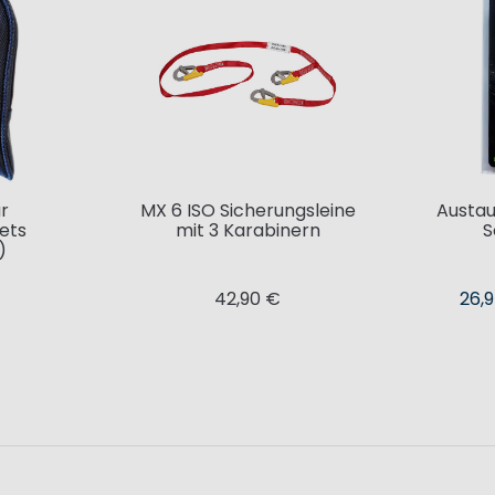
r
MX 6 ISO Sicherungsleine
Austau
ets
mit 3 Karabinern
S
)
42,90 €
26,