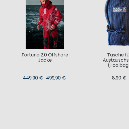
Fortuna 2.0 Offshore
Tasche fü
Jacke
Austauschs
(Toolbag
449,90 €
499,90 €
8,90 €