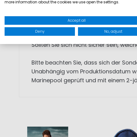
• Dauer der Aufblaszeit: 6 Sekunden
more information about the cookies we use open the settings.
• Automat UML MK2 Pro Sensor mit 60g
• Made in EU
Accept all
Deny
No, adjust
Wir bieten zudem einen Wartungsservic
Sollten Sie sich nicht sicher sein, wel
Bitte beachten Sie, dass sich der Son
Unabhängig vom Produktionsdatum wird
Marinepool geprüft und mit einem 2-jä