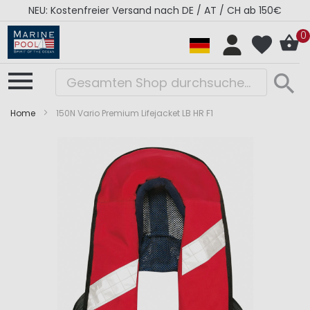
NEU: Kostenfreier Versand nach DE / AT / CH ab 150€
0
Home
150N Vario Premium Lifejacket LB HR F1
Zum
Zum
Ende
Anfang
der
der
Bildergalerie
Bildergalerie
springen
springen