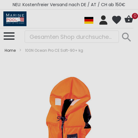
NEU: Kostenfreier Versand nach DE / AT / CH ab 150€
0
Home
100N Ocean Pro CE Soft-90+ kg
Zum
Zum
Ende
Anfang
der
der
Bildergalerie
Bildergalerie
springen
springen