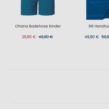
Ohana Badehose Kinder
RR Handtu
29,90 €
49,90 €
49,90 €
59,