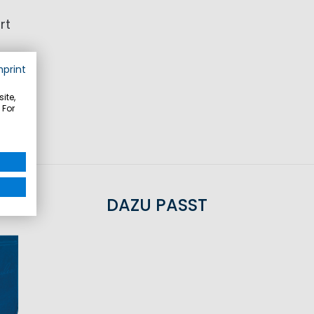
rt
mprint
it
ite,
 For
DAZU PASST