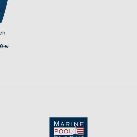
ch
90 €