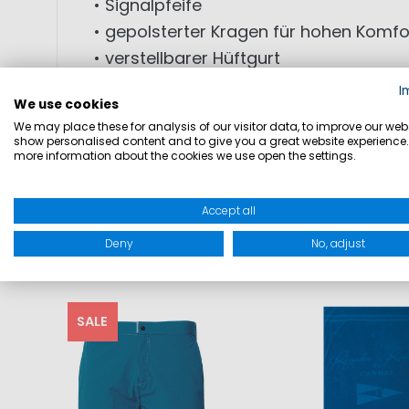
• Signalpfeife
• gepolsterter Kragen für hohen Komfo
• verstellbarer Hüftgurt
• widerstandsfähiger Reißverschluss
I
We use cookies
• 3M Reflexstreifen für hohe Sichtbarke
We may place these for analysis of our visitor data, to improve our webs
• reflektiert Licht bis zu 1,2 Seemeilen
show personalised content and to give you a great website experience.
more information about the cookies we use open the settings.
• zertifiziert nach DIN EN ISO 12402-4
Accept all
Deny
No, adjust
SALE