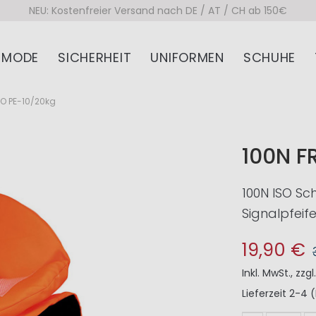
NEU: Kostenfreier Versand nach DE / AT / CH ab 150€
MODE
SICHERHEIT
UNIFORMEN
SCHUHE
SO PE-10/20kg
100N F
100N ISO Sc
Signalpfeif
19,90 €
Inkl. MwSt.
,
zzgl
Lieferzeit
2-4 