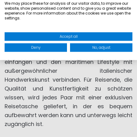
We may place these for analysis of our visitor data, to improve our
sie vielseitig und leicht und eignen sich
website, show personalised content and to give you a great website
experience. For more information about the cookies we use open the
hervorragend für das Leben unter Deck.
settings.
Zwei Jahre später werden in Zusammenarbeit
Accept all
mit Marinepool drei verschiedene Modelle
Deny
No, adjust
vorgestellt, die den Spirit of the Ocean
einfangen und den maritimen Lifestyle mit
außergewöhnlicher italienischer
Handwerkskunst verbinden. Für Reisende, die
Qualität und Kunstfertigkeit zu schätzen
wissen, wird jedes Paar mit einer exklusiven
Reisetasche geliefert, in der es bequem
aufbewahrt werden kann und unterwegs leicht
zugänglich ist.