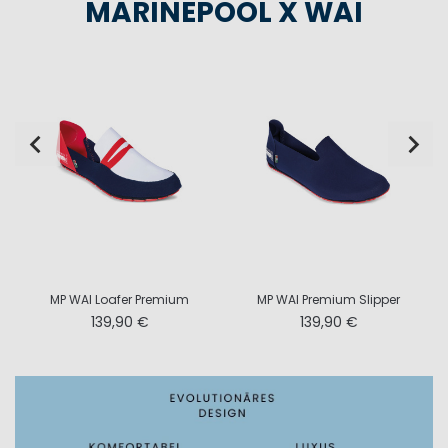
MARINEPOOL X WAI
d
MP WAI Loafer Premium
MP WAI Premium Slipper
139,90 €
139,90 €