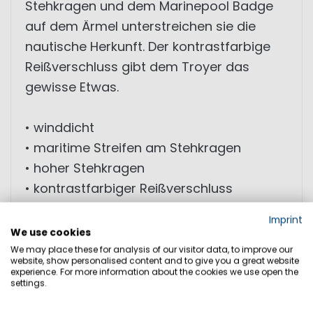
Stehkragen und dem Marinepool Badge
auf dem Ärmel unterstreichen sie die
nautische Herkunft. Der kontrastfarbige
Reißverschluss gibt dem Troyer das
gewisse Etwas.
• winddicht
• maritime Streifen am Stehkragen
• hoher Stehkragen
• kontrastfarbiger Reißverschluss
• weich und bequem
Imprint
We use cookies
We may place these for analysis of our visitor data, to improve our
GRÖSSEN
website, show personalised content and to give you a great website
experience. For more information about the cookies we use open the
settings.
PRODUKTSICHERHEIT