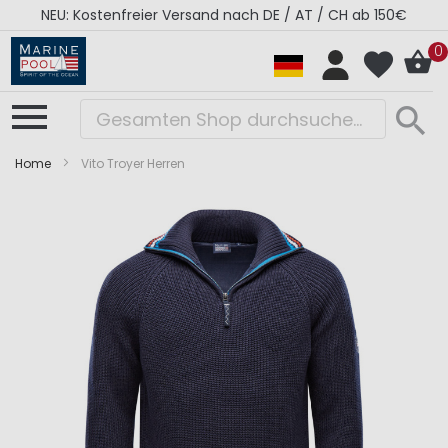
NEU: Kostenfreier Versand nach DE / AT / CH ab 150€
0
Home
Vito Troyer Herren
Zum
Zum
Ende
Anfang
der
der
Bildergalerie
Bildergalerie
springen
springen