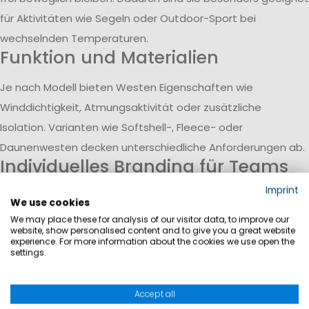
für Aktivitäten wie Segeln oder Outdoor-Sport bei
wechselnden Temperaturen.
Funktion und Materialien
Je nach Modell bieten Westen Eigenschaften wie
Winddichtigkeit, Atmungsaktivität oder zusätzliche
Isolation. Varianten wie Softshell-, Fleece- oder
Daunenwesten decken unterschiedliche Anforderungen ab.
Individuelles Branding für Teams
Imprint
Viele Westen können mit Logos versehen werden und
We use cookies
eignen sich daher für den Einsatz als Crew- oder
We may place these for analysis of our visitor data, to improve our
website, show personalised content and to give you a great website
Unternehmensbekleidung. Dies unterstützt einen
experience. For more information about the cookies we use open the
settings.
einheitlichen und professionellen Teamauftritt.
Accept all