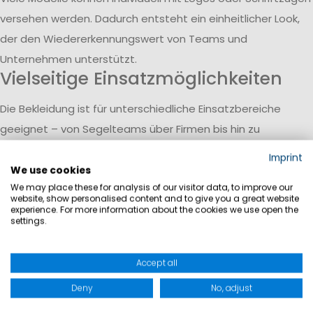
versehen werden. Dadurch entsteht ein einheitlicher Look,
der den Wiedererkennungswert von Teams und
Unternehmen unterstützt.
Vielseitige Einsatzmöglichkeiten
Die Bekleidung ist für unterschiedliche Einsatzbereiche
geeignet – von Segelteams über Firmen bis hin zu
Veranstaltungen. Verschiedene Designs und Ausführungen
Imprint
ermöglichen eine flexible Auswahl passend zum jeweiligen
We use cookies
We may place these for analysis of our visitor data, to improve our
Bedarf.
website, show personalised content and to give you a great website
experience. For more information about the cookies we use open the
settings.
Accept all
Deny
No, adjust