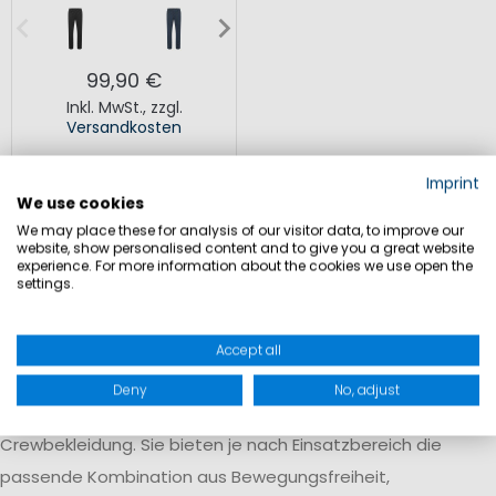
99,90 €
Inkl. MwSt.
,
zzgl.
Versandkosten
Imprint
We use cookies
We may place these for analysis of our visitor data, to improve our
website, show personalised content and to give you a great website
experience. For more information about the cookies we use open the
settings.
Hosen für Crewuniformen und den
professionellen Bordalltag
Accept all
Ob im Service, auf Deck oder im Hafen – lange und kurze
Deny
No, adjust
Hosen gehören zur Grundausstattung moderner
Crewbekleidung. Sie bieten je nach Einsatzbereich die
passende Kombination aus Bewegungsfreiheit,